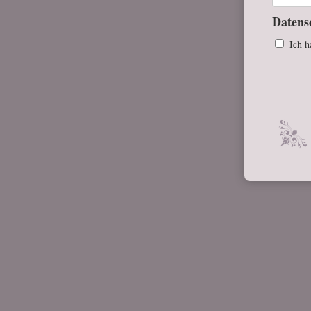
Datens
Ich h